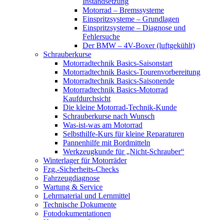
Instandsetzung
Motorrad – Bremssysteme
Einspritzsysteme – Grundlagen
Einspritzsysteme – Diagnose und
Fehlersuche
Der BMW – 4V-Boxer (luftgekühlt)
Schrauberkurse
Motorradtechnik Basics-Saisonstart
Motorradtechnik Basics-Tourenvorbereitung
Motorradtechnik Basics-Saisonende
Motorradtechnik Basics-Motorrad
Kaufdurchsicht
Die kleine Motorrad-Technik-Kunde
Schrauberkurse nach Wunsch
Was-ist-was am Motorrad
Selbsthilfe-Kurs für kleine Reparaturen
Pannenhilfe mit Bordmitteln
Werkzeugkunde für „Nicht-Schrauber“
Winterlager für Motorräder
Fzg.-Sicherheits-Checks
Fahrzeugdiagnose
Wartung & Service
Lehrmaterial und Lernmittel
Technische Dokumente
Fotodokumentationen