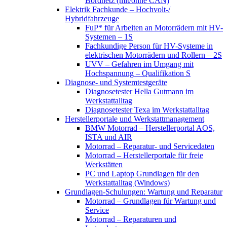
Bordnetz (mit/ohne CAN)
Elektrik Fachkunde – Hochvolt-/
Hybridfahrzeuge
FuP* für Arbeiten an Motorrädern mit HV-
Systemen – 1S
Fachkundige Person für HV-Systeme in
elektrischen Motorrädern und Rollern – 2S
UVV – Gefahren im Umgang mit
Hochspannung – Qualifikation S
Diagnose- und Systemtestgeräte
Diagnosetester Hella Gutmann im
Werkstattalltag
Diagnosetester Texa im Werkstattalltag
Herstellerportale und Werkstattmanagement
BMW Motorrad – Herstellerportal AOS,
ISTA und AIR
Motorrad – Reparatur- und Servicedaten
Motorrad – Herstellerportale für freie
Werkstätten
PC und Laptop Grundlagen für den
Werkstattalltag (Windows)
Grundlagen-Schulungen: Wartung und Reparatur
Motorrad – Grundlagen für Wartung und
Service
Motorrad – Reparaturen und