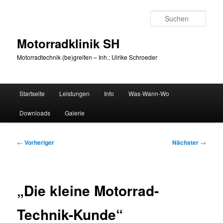
Zum
primären
Such
Inhalt
springen
Motorradklinik SH
Motorradtechnik (be)greifen – Inh.: Ulrike Schroeder
Hauptmenü
Startseite
Leistungen
Info
Was-Wann-Wo
Downloads
Galerie
Beitragsnavigation
←
Vorheriger
Nächster
→
„Die kleine Motorrad-
Technik-Kunde“