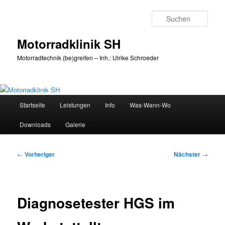
Zum
primären
Such
Inhalt
springen
Motorradklinik SH
Motorradtechnik (be)greifen – Inh.: Ulrike Schroeder
Hauptmenü
Startseite
Leistungen
Info
Was-Wann-Wo
Downloads
Galerie
Beitragsnavigation
←
Vorheriger
Nächster
→
Diagnosetester HGS im