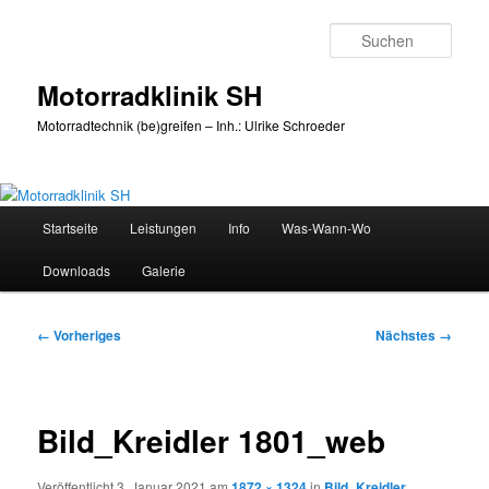
Zum
primären
Such
Inhalt
springen
Motorradklinik SH
Motorradtechnik (be)greifen – Inh.: Ulrike Schroeder
Hauptmenü
Startseite
Leistungen
Info
Was-Wann-Wo
Downloads
Galerie
Bilder-
← Vorheriges
Nächstes →
Navigation
Bild_Kreidler 1801_web
Veröffentlicht
3. Januar 2021
am
1872 × 1324
in
Bild_Kreidler