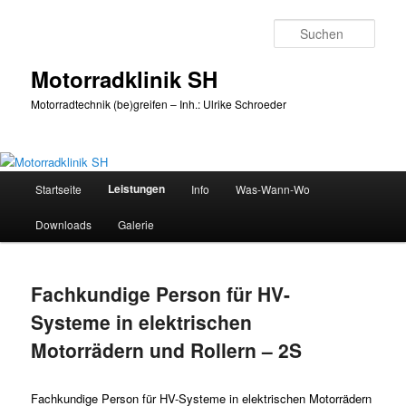
Zum
primären
Such
Inhalt
springen
Motorradklinik SH
Motorradtechnik (be)greifen – Inh.: Ulrike Schroeder
Hauptmenü
Leistungen
Startseite
Info
Was-Wann-Wo
Downloads
Galerie
Fachkundige Person für HV-
Systeme in elektrischen
Motorrädern und Rollern – 2S
Fachkundige Person für HV-Systeme in elektrischen Motorrädern