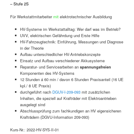
– Stufe 2S
Für Werkstattmitarbeiter
mit
elektrotechnischer Ausbildung
HV-Systeme im Werkstattalltag: Wer darf was im Betrieb?
UVV, elektrischen Gefährdung und Erste Hilfe
HV-Fahrzeugtechnik: Einführung, Messungen und Diagnose
in der Theorie
Aufbau unterschiedlicher HV-Antriebskonzepte
Einsatz und Aufbau verschiedener Akkusysteme
Reparatur- und Servicearbeiten an
spannungsfreien
Komponenten des HV-Systems
12 Stunden á 60 min / davon 6 Stunden Praxisanteil (16 UE
kpl./ 8 UE Praxis)
durchgeführt nach
DGUV-I-209-093
mit zusätzlichen
Inhalten, die speziell auf Krafträder mit Elektroantrieben
ausgelegt sind
Abschlussprüfung zum fachkundigen an HV eigensicheren
Krafträdern (DGVU-Information 209-093)
Kurs-Nr.: 2022-HV-SYS-II-01