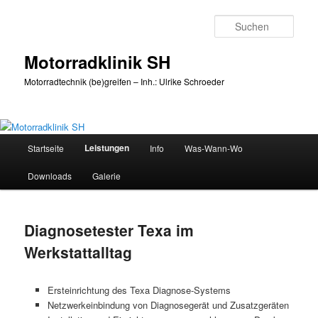
Zum
primären
Such
Inhalt
springen
Motorradklinik SH
Motorradtechnik (be)greifen – Inh.: Ulrike Schroeder
Hauptmenü
Leistungen
Startseite
Info
Was-Wann-Wo
Downloads
Galerie
Diagnosetester Texa im
Werkstattalltag
Ersteinrichtung des Texa Diagnose-Systems
Netzwerkeinbindung von Diagnosegerät und Zusatzgeräten