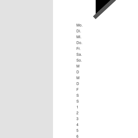
Mo.
Di.
Mi.
Do.
Fr.
Sa.
So.
M
D
M
D
F
S
S
1
2
3
4
5
6