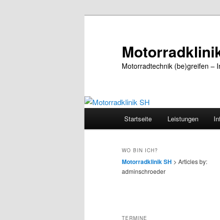
Zum
Zum
primären
sekundären
Inhalt
Inhalt
Motorradklini
springen
springen
Motorradtechnik (be)greifen – I
Hauptmenü
Startseite
Leistungen
In
WO BIN ICH?
Motorradklinik SH
>
Articles by:
adminschroeder
TERMINE